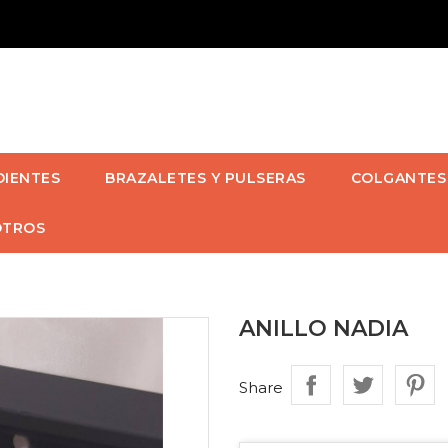
DIENTES
BRAZALETES Y PULSERAS
COLGANTES
OTROS
ANILLO NADIA
Share